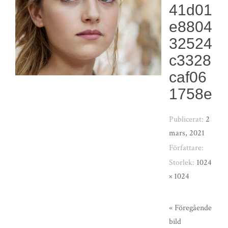
41d01
e8804
32524
c3328
caf06
1758e
Publicerat:
2
mars, 2021
Författare:
Storlek:
1024
× 1024
« Föregående
bild