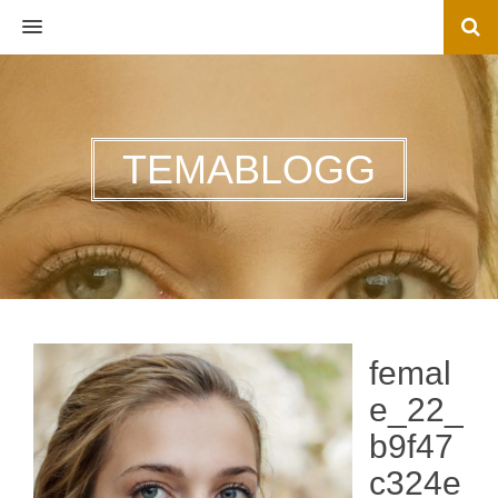
MENU
TEMABLOGG
femal
e_22_
b9f47
c324e